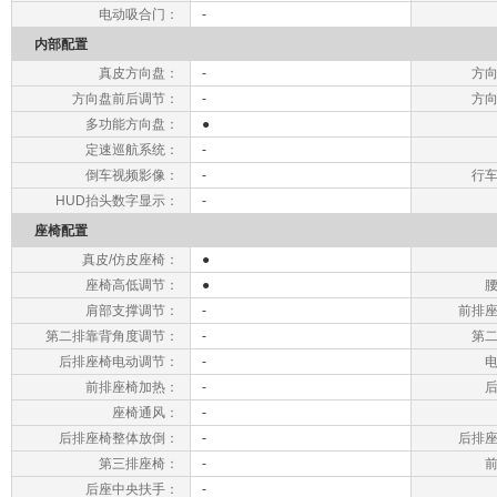
电动吸合门：
-
内部配置
真皮方向盘：
-
方
方向盘前后调节：
-
方
多功能方向盘：
●
定速巡航系统：
-
倒车视频影像：
-
行
HUD抬头数字显示：
-
座椅配置
真皮/仿皮座椅：
●
座椅高低调节：
●
肩部支撑调节：
-
前排
第二排靠背角度调节：
-
第
后排座椅电动调节：
-
前排座椅加热：
-
座椅通风：
-
后排座椅整体放倒：
-
后排
第三排座椅：
-
后座中央扶手：
-