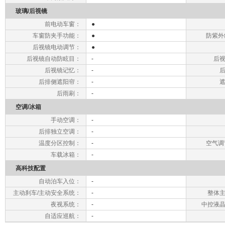
玻璃/后视镜
前电动车窗：
●
车窗防夹手功能：
●
防紫外
后视镜电动调节：
●
后视镜自动防眩目：
-
后
后视镜记忆：
-
后排侧遮阳帘：
-
后雨刷：
-
空调/冰箱
手动空调：
-
后排独立空调：
-
温度分区控制：
-
空气调
车载冰箱：
-
高科技配置
自动泊车入位：
-
主动刹车/主动安全系统：
-
整体
夜视系统：
-
中控液
自适应巡航：
-