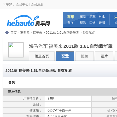
下午好，
会员中心
|
会员注册
看车
车型
新车
对比
图库
视频
口碑
评测
首页
>
车型库
>
福美来
>
2011款 1.6L自动豪华版
> 参数配置
海马汽车
福美来
2011款 1.6L自动豪华版
频道首页
配置
报价
图片
2011款 福美来 1.6L自动豪华版 参数配置
参数
基本信息
厂商指导价：
9.88
经
级别：
变速箱：
6挡CVT手自一体
长×宽×
车身结构：
4门5座三厢车
最高车速