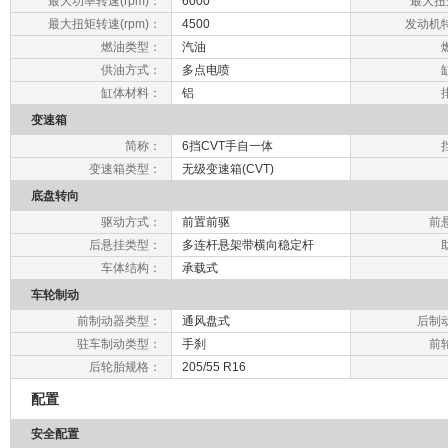
最大功率转速(rpm)：
6000
最大扭矩
最大扭矩转速(rpm)：
4500
发动机
燃油类型：
汽油
供油方式：
多点电喷
缸体材料：
铝
变速箱
简称：
6挡CVT手自一体
变速箱类型：
无级变速箱(CVT)
底盘转向
驱动方式：
前置前驱
前
后悬挂类型：
多连杆悬架带横向稳定杆
车体结构：
承载式
车轮制动
前制动器类型：
通风盘式
后制
驻车制动类型：
手刹
前
后轮胎规格：
205/55 R16
配置
安全配置