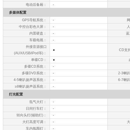
电动后备厢：
-
多媒体配置
GPS导航系统：
-
中控台彩色大屏：
-
内置硬盘：
-
蓝
车载电视：
-
外接音源接口
●
CD支持
(AUX/USB/iPod等)：
单碟CD：
●
多碟CD系统：
-
多碟DVD系统：
-
2-3
4-5喇叭扬声器系统：
-
6-7
≥8喇叭扬声器系统：
-
灯光配置
氙气大灯：
-
日间行车灯：
-
转向头灯(辅助灯)：
-
大灯高度可调：
-
车内氛围灯：
-