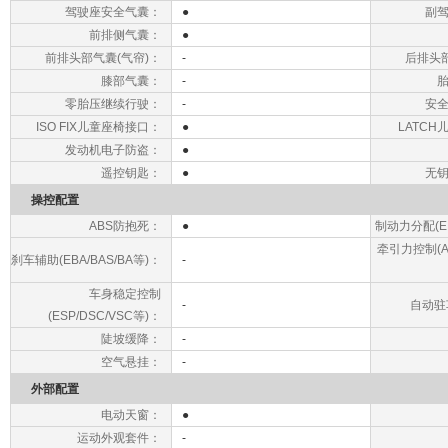
驾驶座安全气囊：
●
副
前排侧气囊：
●
前排头部气囊(气帘)：
-
后排头部
膝部气囊：
-
零胎压继续行驶：
-
安
ISO FIX儿童座椅接口：
●
LATC
发动机电子防盗：
●
遥控钥匙：
●
无
操控配置
ABS防抱死：
●
制动力分配(EB
牵引力控制(AS
刹车辅助(EBA/BAS/BA等)：
-
车身稳定控制
-
自动驻
(ESP/DSC/VSC等)：
陡坡缓降：
-
空气悬挂：
-
外部配置
电动天窗：
●
运动外观套件：
-