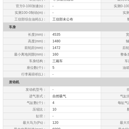
官方0-100加速(s)：
-
实测0-10
实测100-0制动(m)：
-
实测
工信部综合油耗(L)：
工信部未公布
车身
长度(mm)：
4535
宽
高度(mm)：
1480
轴
前轮距(mm)：
1472
后轮
最小离地间隙(mm)：
160
整备质
车身结构：
三厢车
车
座位数(个)：
5
油箱
行李厢容积(L)：
-
发动机
发动机型号：
-
进气形式：
自然吸气
气缸
气缸数(个)：
4
每缸气
压缩比：
10
缸径：
-
最大马力(Ps)：
120
最大功