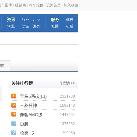
汽车图库
|
经销商
|
汽车报价
|
设为首页
|
加入收藏
资讯
服务
行业
厂商
驾校
河北
访谈
海外
社区
租赁
车
关注排行榜
车型库>>
宝马5系(进口)
2321788
三菱翼神
1598143
奔驰AMG级
1447054
迈腾
1376382
哈弗H5
1299858