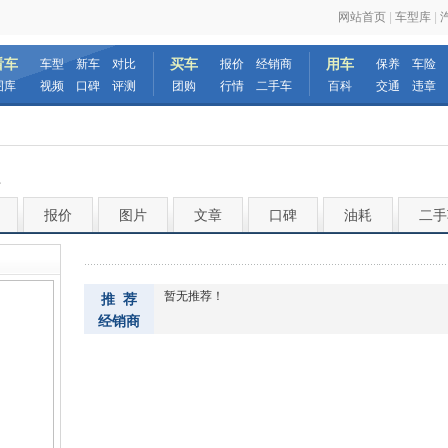
网站首页
|
车型库
|
看车
买车
用车
车型
新车
对比
报价
经销商
保养
车险
图库
视频
口碑
评测
团购
行情
二手车
百科
交通
违章
系
报价
图片
文章
口碑
油耗
二手
暂无推荐！
推 荐
经销商