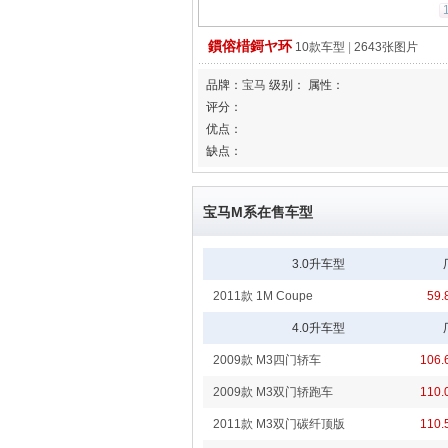
鏆傛棤鎶ヤ环
10款车型
|
2643张图片
品牌：
宝马
级别：
属性：
评分：
优点：
缺点：
宝马M系在售车型
3.0升车型
2011款 1M Coupe
59
4.0升车型
2009款 M3四门轿车
106
2009款 M3双门轿跑车
110
2011款 M3双门碳纤顶版
110