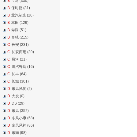
B
宝马 (330)
B
保时捷 (81)
B
北汽制造 (26)
B
本田 (129)
B
奔腾 (51)
B
奔驰 (215)
C
长安 (231)
C
长安商用 (39)
C
昌河 (21)
C
川汽野马 (16)
C
长丰 (64)
C
长城 (301)
D
东风风度 (2)
D
大发 (0)
D
DS (29)
D
东风 (352)
D
东风小康 (68)
D
东风风神 (86)
D
东南 (98)