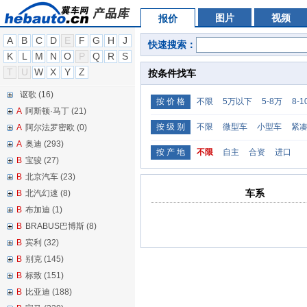
图片
视频
报价
A
B
C
D
E
F
G
H
J
快速搜索：
K
L
M
N
O
P
Q
R
S
T
U
W
X
Y
Z
按条件找车
讴歌 (16)
按 价 格
不限
5万以下
5-8万
8-
A
阿斯顿·马丁 (21)
按 级 别
不限
微型车
小型车
紧
A
阿尔法罗密欧 (0)
A
奥迪 (293)
按 产 地
不限
自主
合资
进口
B
宝骏 (27)
B
北京汽车 (23)
车系
B
北汽幻速 (8)
B
布加迪 (1)
B
BRABUS巴博斯 (8)
B
宾利 (32)
B
别克 (145)
B
标致 (151)
B
比亚迪 (188)