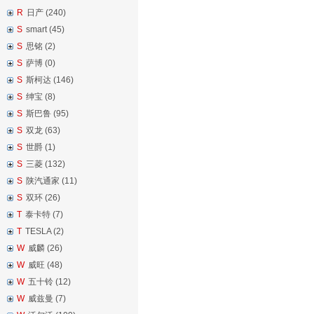
R
日产 (240)
S
smart (45)
S
思铭 (2)
S
萨博 (0)
S
斯柯达 (146)
S
绅宝 (8)
S
斯巴鲁 (95)
S
双龙 (63)
S
世爵 (1)
S
三菱 (132)
S
陕汽通家 (11)
S
双环 (26)
T
泰卡特 (7)
T
TESLA (2)
W
威麟 (26)
W
威旺 (48)
W
五十铃 (12)
W
威兹曼 (7)