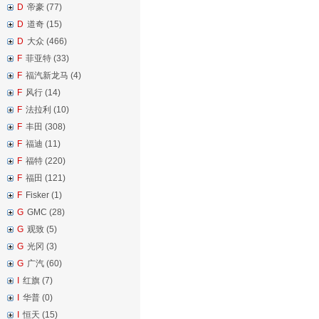
D
帝豪 (77)
D
道奇 (15)
D
大众 (466)
F
菲亚特 (33)
F
福汽新龙马 (4)
F
风行 (14)
F
法拉利 (10)
F
丰田 (308)
F
福迪 (11)
F
福特 (220)
F
福田 (121)
F
Fisker (1)
G
GMC (28)
G
观致 (5)
G
光冈 (3)
G
广汽 (60)
I
红旗 (7)
I
华普 (0)
I
恒天 (15)