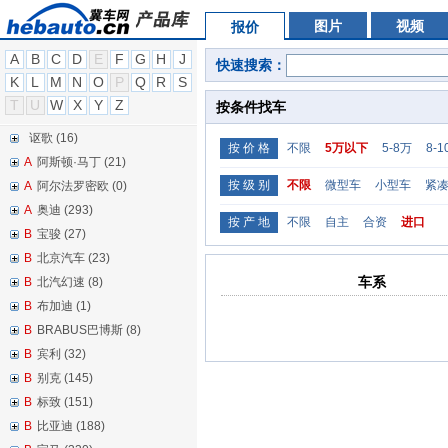
图片
视频
报价
A
B
C
D
E
F
G
H
J
快速搜索：
K
L
M
N
O
P
Q
R
S
T
U
W
X
Y
Z
按条件找车
讴歌 (16)
按 价 格
不限
5万以下
5-8万
8-
A
阿斯顿·马丁 (21)
按 级 别
不限
微型车
小型车
紧
A
阿尔法罗密欧 (0)
A
奥迪 (293)
按 产 地
不限
自主
合资
进口
B
宝骏 (27)
B
北京汽车 (23)
车系
B
北汽幻速 (8)
B
布加迪 (1)
B
BRABUS巴博斯 (8)
B
宾利 (32)
B
别克 (145)
B
标致 (151)
B
比亚迪 (188)