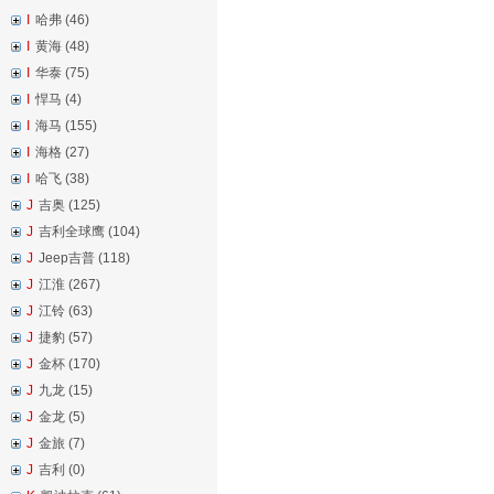
I
哈弗 (46)
I
黄海 (48)
I
华泰 (75)
I
悍马 (4)
I
海马 (155)
I
海格 (27)
I
哈飞 (38)
J
吉奥 (125)
J
吉利全球鹰 (104)
J
Jeep吉普 (118)
J
江淮 (267)
J
江铃 (63)
J
捷豹 (57)
J
金杯 (170)
J
九龙 (15)
J
金龙 (5)
J
金旅 (7)
J
吉利 (0)