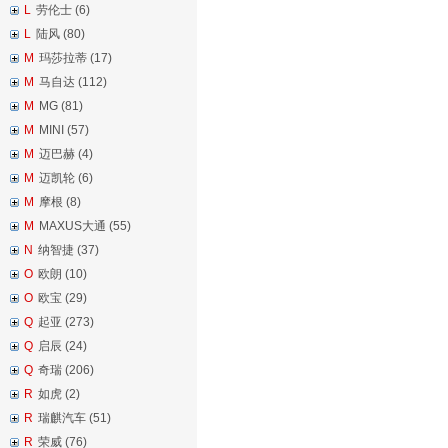
L
劳伦士 (6)
L
陆风 (80)
M
玛莎拉蒂 (17)
M
马自达 (112)
M
MG (81)
M
MINI (57)
M
迈巴赫 (4)
M
迈凯轮 (6)
M
摩根 (8)
M
MAXUS大通 (55)
N
纳智捷 (37)
O
欧朗 (10)
O
欧宝 (29)
Q
起亚 (273)
Q
启辰 (24)
Q
奇瑞 (206)
R
如虎 (2)
R
瑞麒汽车 (51)
R
荣威 (76)