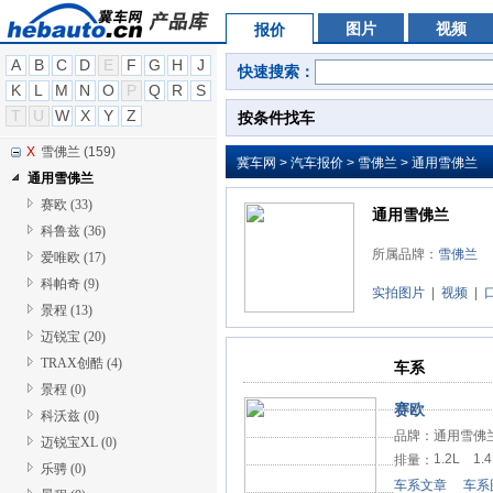
W
威兹曼 (7)
图片
视频
报价
W
沃尔沃 (109)
A
B
C
D
E
F
G
H
J
快速搜索：
W
五菱汽车 (69)
K
L
M
N
O
P
Q
R
S
X
雪铁龙 (146)
T
U
W
X
Y
Z
按条件找车
X
新凯 (3)
X
雪佛兰 (159)
冀车网
>
汽车报价
>
雪佛兰
> 通用雪佛兰
通用雪佛兰
赛欧 (33)
通用雪佛兰
科鲁兹 (36)
所属品牌：
雪佛兰
爱唯欧 (17)
科帕奇 (9)
实拍图片
|
视频
|
景程 (13)
迈锐宝 (20)
TRAX创酷 (4)
车系
景程 (0)
赛欧
科沃兹 (0)
品牌：
通用雪佛
迈锐宝XL (0)
1.2L
1.4
排量：
乐骋 (0)
车系文章
车系