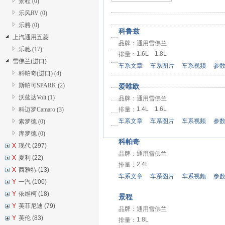
景程 (0)
乐风RV (0)
乐骋 (0)
科鲁兹
上汽通用五菱
品牌：
通用雪佛兰
乐驰 (17)
1.6L
1.8L
排量：
雪佛兰(进口)
车系文章
车系图片
车系视频
参
科帕奇(进口) (4)
斯帕可SPARK (2)
爱唯欧
沃蓝达Volt (1)
品牌：
通用雪佛兰
1.4L
1.6L
科迈罗Camaro (3)
排量：
车系文章
车系图片
车系视频
参
索罗德 (0)
库罗德 (0)
科帕奇
X
现代 (297)
品牌：
通用雪佛兰
X
夏利 (22)
2.4L
排量：
X
西雅特 (13)
车系文章
车系图片
车系视频
参
Y
一汽 (100)
Y
依维柯 (18)
景程
Y
英菲尼迪 (79)
品牌：
通用雪佛兰
Y
英伦 (83)
1.8L
排量：