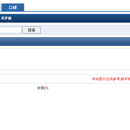
口碑
>
库罗德
本站图片仅供参考,购车
全部(
0
)