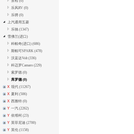
景程 (0)
乐风RV (0)
乐骋 (0)
上汽通用五菱
乐驰 (1347)
雪佛兰(进口)
科帕奇(进口) (686)
斯帕可SPARK (478)
沃蓝达Volt (336)
科迈罗Camaro (229)
索罗德 (0)
库罗德 (0)
X
现代 (11267)
X
夏利 (506)
X
西雅特 (0)
Y
一汽 (2262)
Y
依维柯 (23)
Y
英菲尼迪 (2700)
Y
英伦 (1158)