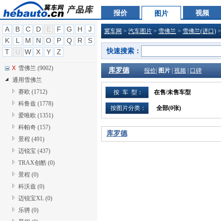
W
威兹曼 (199)
报价
视频
图片
W
沃尔沃 (3684)
A
B
C
D
E
F
G
H
J
冀车网
>
汽车图片
>
雪佛兰
>
雪佛兰(进口)
W
五菱汽车 (762)
K
L
M
N
O
P
Q
R
S
X
雪铁龙 (4997)
快速搜索：
T
U
W
X
Y
Z
X
新凯 (0)
X
雪佛兰 (9002)
库罗德
报价
|
图片
|
视频
|
口碑
通用雪佛兰
赛欧 (1712)
按 车 型：
在售/未售车型
科鲁兹 (1778)
按图片分类：
全部(
0
张)
爱唯欧 (1351)
科帕奇 (157)
库罗德
景程 (491)
迈锐宝 (437)
TRAX创酷 (0)
景程 (0)
科沃兹 (0)
迈锐宝XL (0)
乐骋 (0)