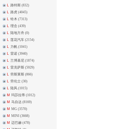
L
路特斯 (832)
L
路虎 (4045)
L
铃木 (7313)
L
理念 (439)
L
陆地方舟 (0)
L
莲花汽车 (2154)
L
力帆 (1041)
L
雷诺 (3940)
L
兰博基尼 (1874)
L
雷克萨斯 (5929)
L
劳斯莱斯 (866)
L
劳伦士 (30)
L
陆风 (1015)
M
玛莎拉蒂 (1012)
M
马自达 (8169)
M
MG (3570)
M
MINI (3668)
M
迈巴赫 (478)