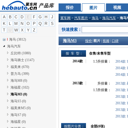
I
恒天 (0)
报价
视频
图片
I
哈弗 (0)
A
B
C
D
E
F
G
H
J
冀车网
>
汽车图片
>
海马
>
海马汽车
>
海马
I
黄海 (634)
K
L
M
N
O
P
Q
R
S
I
华泰 (1584)
快速搜索：
T
U
W
X
Y
Z
I
悍马 (334)
I
海马 (3812)
海马M3
报价
|
图片
|
视频
|
口碑
海马汽车
丘比特 (1080)
按 车 型：
在售/未售车型
海马骑士 (1147)
2014款
1.5升排量：
2014款
福美来 (670)
2014款
普力马 (399)
2014款
海马M8 (0)
2013款
升排量：
2013款
海福星 (102)
1.5升排量：
2013款
海马M3 (0)
2013款
海马S5 (0)
2013款
福美来M5 (0)
2013款
海马S7 (0)
2013款 
海福星 (0)
按图片分类：
全部(
0
张)