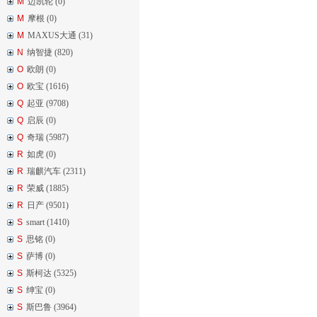
M
迈凯轮 (0)
M
摩根 (0)
M
MAXUS大通 (31)
N
纳智捷 (820)
O
欧朗 (0)
O
欧宝 (1616)
Q
起亚 (9708)
Q
启辰 (0)
Q
奇瑞 (5987)
R
如虎 (0)
R
瑞麒汽车 (2311)
R
荣威 (1885)
R
日产 (9501)
S
smart (1410)
S
思铭 (0)
S
萨博 (0)
S
斯柯达 (5325)
S
绅宝 (0)
S
斯巴鲁 (3964)