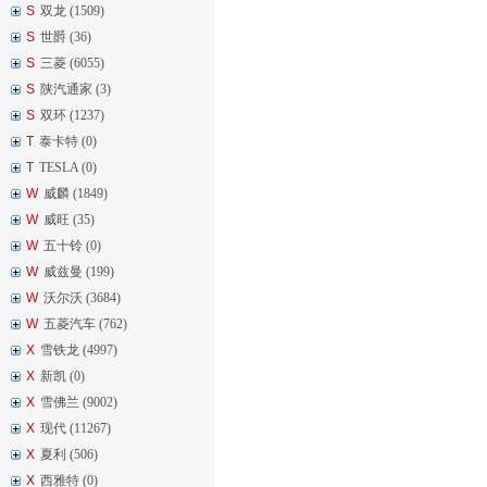
S
双龙 (1509)
S
世爵 (36)
S
三菱 (6055)
S
陕汽通家 (3)
S
双环 (1237)
T
泰卡特 (0)
T
TESLA (0)
W
威麟 (1849)
W
威旺 (35)
W
五十铃 (0)
W
威兹曼 (199)
W
沃尔沃 (3684)
W
五菱汽车 (762)
X
雪铁龙 (4997)
X
新凯 (0)
X
雪佛兰 (9002)
X
现代 (11267)
X
夏利 (506)
X
西雅特 (0)