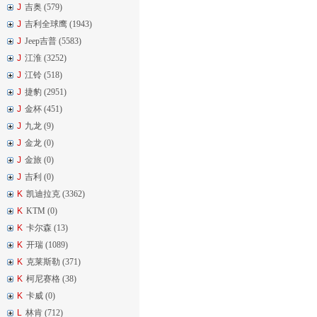
J
吉奥 (579)
J
吉利全球鹰 (1943)
J
Jeep吉普 (5583)
J
江淮 (3252)
J
江铃 (518)
J
捷豹 (2951)
J
金杯 (451)
J
九龙 (9)
J
金龙 (0)
J
金旅 (0)
J
吉利 (0)
K
凯迪拉克 (3362)
K
KTM (0)
K
卡尔森 (13)
K
开瑞 (1089)
K
克莱斯勒 (371)
K
柯尼赛格 (38)
K
卡威 (0)
L
林肯 (712)