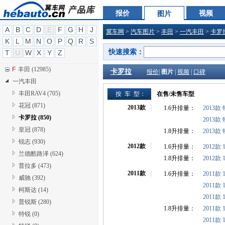
D
大众 (25430)
报价
视频
图片
F
菲亚特 (1920)
A
B
C
D
E
F
G
H
J
冀车网
>
汽车图片
>
丰田
>
一汽丰田
>
卡罗
F
福汽新龙马 (0)
K
L
M
N
O
P
Q
R
S
F
风行 (0)
快速搜索：
T
U
W
X
Y
Z
F
法拉利 (1440)
F
丰田 (12985)
卡罗拉
报价
|
图片
|
视频
|
口碑
一汽丰田
丰田RAV4 (705)
按 车 型：
在售/未售车型
花冠 (871)
2013款
1.6升排量：
2013款
卡罗拉 (850)
2013款
皇冠 (878)
1.8升排量：
2013款
锐志 (930)
2012款
1.6升排量：
2012款 
兰德酷路泽 (624)
1.8升排量：
2012款 
普拉多 (473)
2011款
1.6升排量：
2011款 
威驰 (392)
2011款 1
柯斯达 (14)
2011款 
普锐斯 (280)
1.8升排量：
2011款 1
特锐 (0)
2011款 1