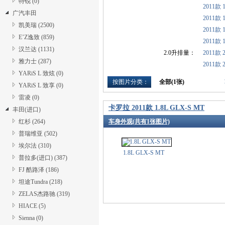
特锐 (0)
2011款 1
广汽丰田
2011款 1
凯美瑞 (2500)
2011款 1
E’Z逸致 (859)
2011款 
汉兰达 (1131)
2.0升排量：
2011款 
雅力士 (287)
2011款 
YARiS L 致炫 (0)
按图片分类：
全部(
1
张)
YARiS L 致享 (0)
雷凌 (0)
卡罗拉 2011款 1.8L GLX-S MT
丰田(进口)
红杉 (264)
车身外观(共有1张图片)
普瑞维亚 (502)
埃尔法 (310)
1.8L GLX-S MT
普拉多(进口) (387)
FJ 酷路泽 (186)
坦途Tundra (218)
ZELAS杰路驰 (319)
HIACE (5)
Sienna (0)