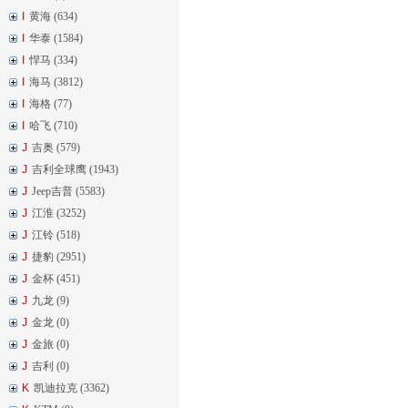
I
黄海 (634)
I
华泰 (1584)
I
悍马 (334)
I
海马 (3812)
I
海格 (77)
I
哈飞 (710)
J
吉奥 (579)
J
吉利全球鹰 (1943)
J
Jeep吉普 (5583)
J
江淮 (3252)
J
江铃 (518)
J
捷豹 (2951)
J
金杯 (451)
J
九龙 (9)
J
金龙 (0)
J
金旅 (0)
J
吉利 (0)
K
凯迪拉克 (3362)