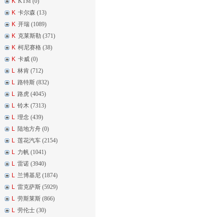
K
KTM (0)
K
卡尔森 (13)
K
开瑞 (1089)
K
克莱斯勒 (371)
K
柯尼赛格 (38)
K
卡威 (0)
L
林肯 (712)
L
路特斯 (832)
L
路虎 (4045)
L
铃木 (7313)
L
理念 (439)
L
陆地方舟 (0)
L
莲花汽车 (2154)
L
力帆 (1041)
L
雷诺 (3940)
L
兰博基尼 (1874)
L
雷克萨斯 (5929)
L
劳斯莱斯 (866)
L
劳伦士 (30)