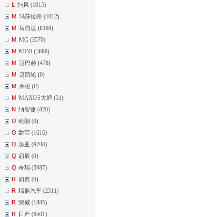
L
陆风 (1015)
M
玛莎拉蒂 (1012)
M
马自达 (8169)
M
MG (3570)
M
MINI (3668)
M
迈巴赫 (478)
M
迈凯轮 (0)
M
摩根 (0)
M
MAXUS大通 (31)
N
纳智捷 (820)
O
欧朗 (0)
O
欧宝 (1616)
Q
起亚 (9708)
Q
启辰 (0)
Q
奇瑞 (5987)
R
如虎 (0)
R
瑞麒汽车 (2311)
R
荣威 (1885)
R
日产 (9501)