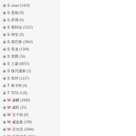
S
smart (1410)
S
思铭 (0)
S
萨博 (0)
S
斯柯达 (5325)
S
绅宝 (0)
S
斯巴鲁 (3964)
S
双龙 (1509)
S
世爵 (36)
S
三菱 (6055)
S
陕汽通家 (3)
S
双环 (1237)
T
泰卡特 (0)
T
TESLA (0)
W
威麟 (1849)
W
威旺 (35)
W
五十铃 (0)
W
威兹曼 (199)
W
沃尔沃 (3684)