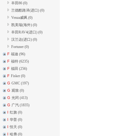
丰田86 (0)
兰德酷路泽(进口) (0)
Venza威飒 (0)
凯美瑞(海外) (0)
丰田RAV4(进口) (0)
汉兰达(进口) (0)
Fortuner (0)
F
福迪 (96)
F
福特 (6235)
F
福田 (256)
F
Fisker (0)
G
GMC (197)
G
观致 (0)
G
光冈 (413)
G
广汽 (1835)
I
红旗 (0)
I
华普 (0)
I
恒天 (0)
I
哈弗 (0)